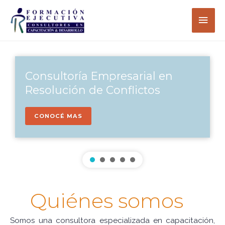
Ir
Men
al
contenido
princ
Consultoría Empresarial en
Resolución de Conflictos
CONOCÉ MAS
Quiénes somos
Somos una consultora especializada en capacitación,