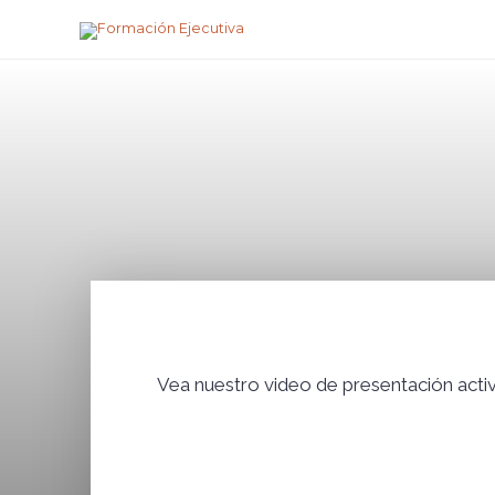
Ir
al
Navegación
contenido
de
entradas
Vea nuestro video de presentación activ